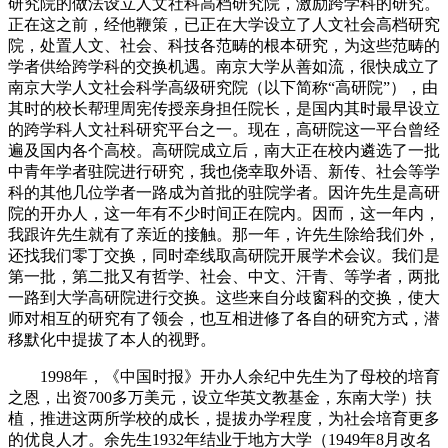
研究院的做法设立人文社科高档研究院，激励跨学科的研究。
正在这之前，经他鞭策，已正在大学设立了人文社会高档研究
院，处置人文、社会、科技各范畴的根本研究，为这些范畴的
学者供给跨学科的交换机遇。南京大学从善如流，很快成立了
南京大学人文社会科学高级研究院（以下简称“高研院”），由
其时的校长帮理周宪传授亲身担任院长，是国内其时最早设立
的跨学科人文社科研究平台之一。现在，高研院这一平台曾经
遍及国内各个高校。高研院成立后，南大正在校内遴选了一批
中青年学者驻院进行研究，我也侥幸取外语、新传、社会等学
科的其他几位学者一路成为首批的驻院学者。因许先生是高研
院的开办人，这一年有不少时间正在院内。因而，这一年内，
我跟许先生就有了亲近的接触。那一年，许先生除给我们外，
还找我们零丁交换，同时牵线取高研院开展学术会议。我们是
第一批，第二批又有哲学、社会、中文、汗青、等学者，两批
一路到大学高研院进行交换。这些来自分歧窗科的交换，使大
师对相互的研究有了领会，也互相进修了各自的研究方式，潜
移默化中提拔了本人的视野。
1998年，《中国时报》开办人余纪中先生为了母校的培育
之恩，出资700多万美元，设立华英文教基金，东南大学）扶
植，推进这两所学校的成长，提拔办学程度，为社会培育更多
的优良人才。余先生1932年结业于地方大学（1949年8月改名