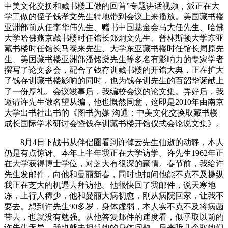
中美文化交换和藏书楼工做的回首”专题讲话视频，派正在大
学工做的侄子钱孝文先生特地带到会议上来播放。美国藏书楼
亚洲部前从任李华伟先生、赠书中国基金会马大任先生、哈佛
大学哈佛燕京藏书楼时任馆长郑炯文先生、普林斯顿大学东亚
藏书楼时任馆长马泰来先生、大学东亚藏书楼时任馆长周原先
生、美国藏书楼亚洲部潘铭燊先生等多名有影响力的专家学者
撰写了论文参会，配合了钱存训藏书楼的开馆大典，正在扩大
了钱存训藏书楼影响的同时，也为钱存训先生的百韶华诞献上
了一份厚礼。会议竣事后，我编校会议的论文集。弄好后，我
邀请许先生做名望从编，他也慨然同意，这即是2010年由南京
大学出书社出书的《图书为媒 沟通：中美文化交换取藏书楼
成长国际学术研讨会暨钱存训藏书楼开馆仪式会论说文集》。
8月4日下战书从伴侣圈看到许倬云先生仙逝的动静，本人
仍是有点惊讶。本年上半年我正在大学访学。许先生1962年正
在大学获得博士学位，对芝大有很深的豪情。春节前，我给许
先生发邮件，向他和曼丽新春，同时也扣问他能不克不及操纵
我正在芝大的机遇去拜访他。他很快回了我邮件，说天寒地
冻，上行人稀少，他和曼丽大病初愈，刚从病院回家，让我不
要去。想到许先生90多岁，身体虚弱，本人实不克不及将病菌
带去，也就没有勉强。从他答复邮件的速度看，似乎取以前的
许先生无异，我也就未担忧他的身体问题。后来听几个取他们