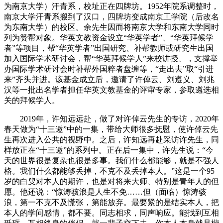
为南京大学）汗青系，校址正在四牌坊。1952年院系调整时，
南京大学汗青系搬到了汉口，四牌坊变成南京工学院（后改名
为东南大学）的校区。余先生因而将南京大学和东南大学同时
列为赞帮对象。华英文教资金设立“华英学者”、“华英拜候学
者”等项目，帮“华英学者”出国研究、补帮教师或研究生出国
加入国际学术研讨会，帮“华英拜候学人”来校讲授、，支撑举
办国际学术研讨会时补帮外国粹者盘缠等，“走出去”取“引进
来”齐头并进。该基金成立后，邀请了许倬云、刘遵义、刘兆
汉等一批出名学者担任华英文教基金的评审专家，参取遴选相
关的拜候学人。
2019年，许知远远赴，做了对许倬云先生的专访，2020年
春天做为“十三邀”中的一集，带给大师很多抚慰，使许倬云先
生再次进入公共的视野中。之后，许知远再赴采访许先生，同
样放正在“十三邀”的系列中。正在后一集中，许先生说：“今
天的世界很是复杂也很是多事。我们什么都能够，就是不强人
格。我们什么都能够丢掉，不克不及丢掉本人。”这是一个95
岁的白叟对本人的期许，也是对将来大师、特别是青年人的但
愿。他还说：“惊涛骇浪是人生不免……但（面临）惊涛骇
浪，第一不克不及慌张，第能放弃。最要紧的是结实本人，把
本人的学问感情，都不要。同志相求，同声响应。能找到互相