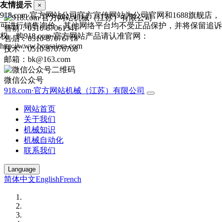
友情提示
×
918.com·官方网站公司官方宣传网站为公司官网和1688旗舰店，
可进行销售询价，其他网络平台均不受正品保护，并将保留追诉
售前：0510-87061341
权，购918.com·官方网站产品请认准官网：
售后：0510-87076718
http://www.bonsaiera.com
技术：0510-87076708
邮箱：bk@163.com
微信公众号
918.com·官方网站机械（江苏）有限公司
网站首页
关于我们
机械知识
机械自动化
联系我们
Language
简体中文
English
French