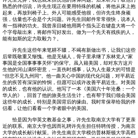
熟悉的伴侣说，许先生现正在要用特殊的机械，将他从床上抱
起来，再放到椅子上。外人可能感受他很，但许先生终身顽
强，估量也不会是个大问题。许先生回邮件常常很快，说本人
有一指禅的功夫。我曾亲目睹他用两个指头正在键盘大将一个
个字母敲出来，将邮件写好发出。做为一个先天有残疾的人，
能有如斯的定力取毅力？。
许先生这些年来笔耕不辍，不竭有新做出书，让我们这些
后辈既敬重又惭愧。他是无锡人，骨子里承继了东林党人“家
事国是全国事事事关怀”的保守。虽入籍美国，却对东方这片
生他的河山满怀密意，一直伤时感事，认为人生最大的可惜是
“但悲不见九州同”。他一曲关心中国的现代化问题，对平易近
生的疾苦有深深的怜悯，但愿可以或许改善平易近生。对美国
的成长，也有他的认识。他写了一本《美国六十年沧桑：一个
华人的》，回首了他的旅美生活生计，也有帮于我们领会美国
这些年的成长，特别是美国背后的缘由。我时常保举给我的伴
侣看，让他们看看一个学者眼中的美国。
恰是因为华英文教基金之事，许先生取南京大学有了更亲
近的联系。南京大学也因而礼聘许先生担任特聘传授，为南京
大学的成长献计献策。许先生南京大学模仿普林斯顿大学高档