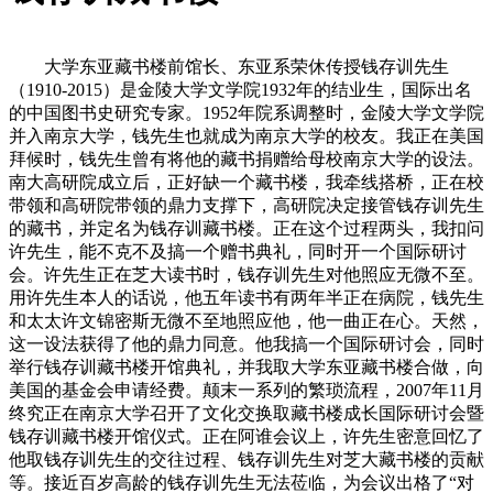
大学东亚藏书楼前馆长、东亚系荣休传授钱存训先生
（1910-2015）是金陵大学文学院1932年的结业生，国际出名
的中国图书史研究专家。1952年院系调整时，金陵大学文学院
并入南京大学，钱先生也就成为南京大学的校友。我正在美国
拜候时，钱先生曾有将他的藏书捐赠给母校南京大学的设法。
南大高研院成立后，正好缺一个藏书楼，我牵线搭桥，正在校
带领和高研院带领的鼎力支撑下，高研院决定接管钱存训先生
的藏书，并定名为钱存训藏书楼。正在这个过程两头，我扣问
许先生，能不克不及搞一个赠书典礼，同时开一个国际研讨
会。许先生正在芝大读书时，钱存训先生对他照应无微不至。
用许先生本人的话说，他五年读书有两年半正在病院，钱先生
和太太许文锦密斯无微不至地照应他，他一曲正在心。天然，
这一设法获得了他的鼎力同意。他我搞一个国际研讨会，同时
举行钱存训藏书楼开馆典礼，并我取大学东亚藏书楼合做，向
美国的基金会申请经费。颠末一系列的繁琐流程，2007年11月
终究正在南京大学召开了文化交换取藏书楼成长国际研讨会暨
钱存训藏书楼开馆仪式。正在阿谁会议上，许先生密意回忆了
他取钱存训先生的交往过程、钱存训先生对芝大藏书楼的贡献
等。接近百岁高龄的钱存训先生无法莅临，为会议出格了“对