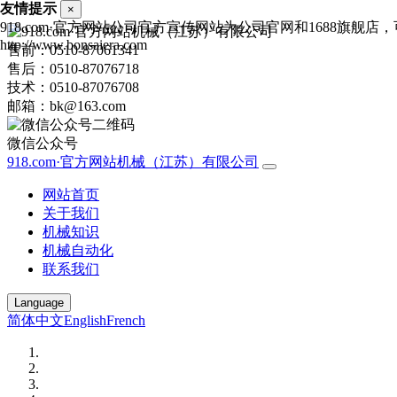
友情提示
×
918.com·官方网站公司官方宣传网站为公司官网和1688旗
http://www.bonsaiera.com
售前：0510-87061341
售后：0510-87076718
技术：0510-87076708
邮箱：bk@163.com
微信公众号
918.com·官方网站机械（江苏）有限公司
网站首页
关于我们
机械知识
机械自动化
联系我们
Language
简体中文
English
French