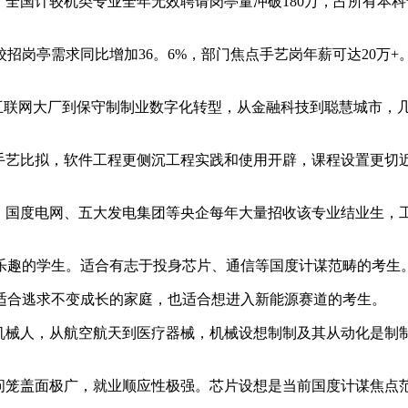
全国计较机类专业全年无效聘请岗亭量冲破180万，占所有本科专
亭需求同比增加36。6%，部门焦点手艺岗年薪可达20万+。全
互联网大厂到保守制制业数字化转型，从金融科技到聪慧城市，
艺比拟，软件工程更侧沉工程实践和使用开辟，课程设置更切
国度电网、五大发电集团等央企每年大量招收该专业结业生，
趣的学生。适合有志于投身芯片、通信等国度计谋范畴的考生
合逃求不变成长的家庭，也适合想进入新能源赛道的考生。
械人，从航空航天到医疗器械，机械设想制制及其从动化是制
笼盖面极广，就业顺应性极强。芯片设想是当前国度计谋焦点