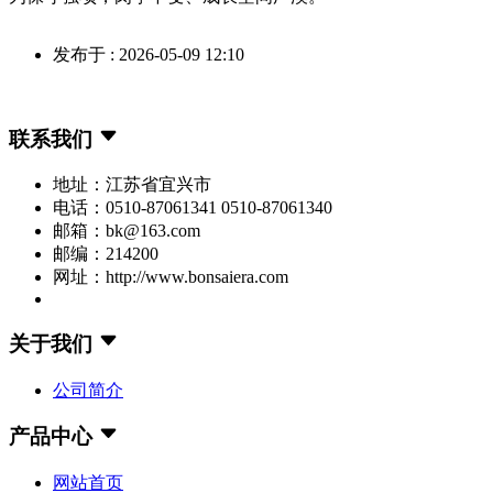
发布于 : 2026-05-09 12:10
联系我们
地址：江苏省宜兴市
电话：0510-87061341 0510-87061340
邮箱：bk@163.com
邮编：214200
网址：http://www.bonsaiera.com
关于我们
公司简介
产品中心
网站首页