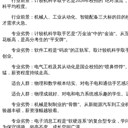
行业前景：计较机科学取手艺是2026年校招的“绝对顶流”。
科平均程度。
行业前景：机械人、工业从动化、智能配备三大标的目的校招岗
才需求火急。
专业劣势：计较机科学取手艺是“万金油”中的“金油”。从
花板高，是高分考生的“平安牌”。
专业劣势：软件工程是“码农”的正轨军。取计较机科学取手
创业。
专业劣势：电气工程及其从动化是国企校招的“喷鼻饽饽”。
猛，薪资程度持续走高。
适合人群：物理和数学根本结实、对电子电和通信手艺感乐
适合人群：物理成就好、对电和电力系统感乐趣的学生。适
专业劣势：机械是制制业的“骨骼”。从新能源汽车到工业机
验越丰硕，薪资涨幅越较着。
专业劣势：电子消息工程是“软硬连系”的复合型专业，学问
为保守强项，岗亭不变、成长空间广漠。