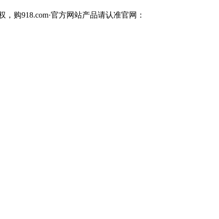
，购918.com·官方网站产品请认准官网：