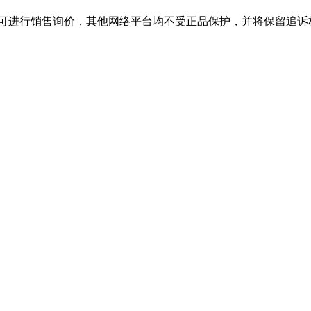
舰店，可进行销售询价，其他网络平台均不受正品保护，并将保留追诉权