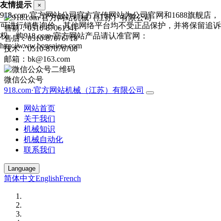
友情提示
×
918.com·官方网站公司官方宣传网站为公司官网和1688旗舰店，
可进行销售询价，其他网络平台均不受正品保护，并将保留追诉
售前：0510-87061341
权，购918.com·官方网站产品请认准官网：
售后：0510-87076718
http://www.bonsaiera.com
技术：0510-87076708
邮箱：bk@163.com
微信公众号
918.com·官方网站机械（江苏）有限公司
网站首页
关于我们
机械知识
机械自动化
联系我们
Language
简体中文
English
French