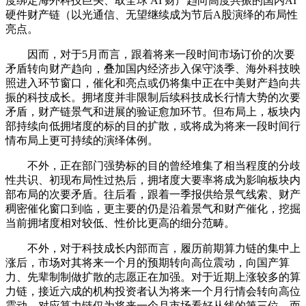
度绑定海外科技巨头、取全球 AI 财产趋向高度共振的国内AI
硬件财产链（以光通信、无望继续成为节后A股演绎的布局性
亮点。
因而，对于5月而言，跟着将来一段时间市场订价的次要
矛盾转向财产趋向，叠加国内经济步入保守淡季、海外科技映
照进入环节窗口，催化和亮点或仍将集中正在中美财产趋向共
振的科技成长。拥堵度并非限制后续科技成长行情大势的次要
矛盾，财产链景气和进展的验证愈加环节。但布局上，板块内
部持续向低拥堵度的标的目的扩散，或将成为将来一段时间行
情布局上更可持续的演绎体例。
不外，正在部门强势标的目的曾经堆集了相当程度的分歧
性共识、初现布局性过热后，拥堵度大要率将成为影响板块内
部布局的次要矛盾。往后看，跟着一季报供给景气线索、财产
稠密催化窗口到临，更主要的仍是沿着景气和财产催化，挖掘
当前拥堵度相对较低、性价比更高的细分范畴。
不外，对于科技成长内部而言，履历前期算力链的集中上
涨后，市场对其将来一个月的预期转向高位震动，向国产算
力、先辈制制做扩散的志愿正在加强。对于近期上涨较多的算
力链，接近六成的机构投资者认为将来一个月行情会转向高位
震动，对应算力链仅为将来一个月市场看好从线的第三位，而