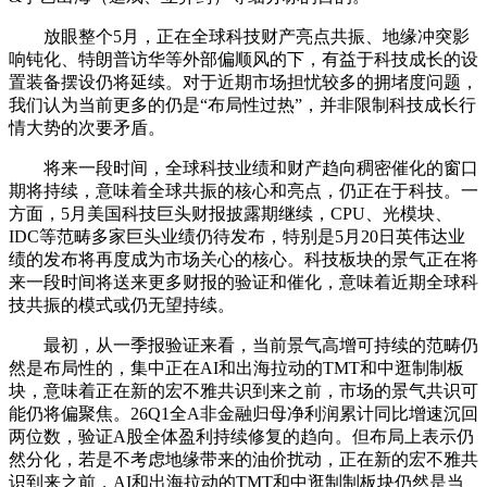
放眼整个5月，正在全球科技财产亮点共振、地缘冲突影
响钝化、特朗普访华等外部偏顺风的下，有益于科技成长的设
置装备摆设仍将延续。对于近期市场担忧较多的拥堵度问题，
我们认为当前更多的仍是“布局性过热”，并非限制科技成长行
情大势的次要矛盾。
将来一段时间，全球科技业绩和财产趋向稠密催化的窗口
期将持续，意味着全球共振的核心和亮点，仍正在于科技。一
方面，5月美国科技巨头财报披露期继续，CPU、光模块、
IDC等范畴多家巨头业绩仍待发布，特别是5月20日英伟达业
绩的发布将再度成为市场关心的核心。科技板块的景气正在将
来一段时间将送来更多财报的验证和催化，意味着近期全球科
技共振的模式或仍无望持续。
最初，从一季报验证来看，当前景气高增可持续的范畴仍
然是布局性的，集中正在AI和出海拉动的TMT和中逛制制板
块，意味着正在新的宏不雅共识到来之前，市场的景气共识可
能仍将偏聚焦。26Q1全A非金融归母净利润累计同比增速沉回
两位数，验证A股全体盈利持续修复的趋向。但布局上表示仍
然分化，若是不考虑地缘带来的油价扰动，正在新的宏不雅共
识到来之前，AI和出海拉动的TMT和中逛制制板块仍然是当