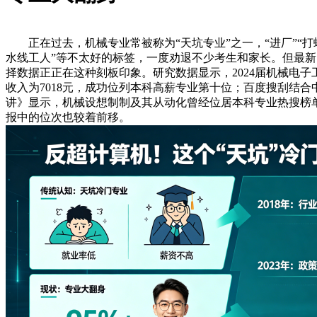
正在过去，机械专业常被称为“天坑专业”之一，“进厂”“打螺丝
水线工人”等不太好的标签，一度劝退不少考生和家长。但最
择数据正正在这种刻板印象。研究数据显示，2024届机械电
收入为7018元，成功位列本科高薪专业第十位；百度搜刮结
讲》显示，机械设想制制及其从动化曾经位居本科专业热搜榜
报中的位次也较着前移。