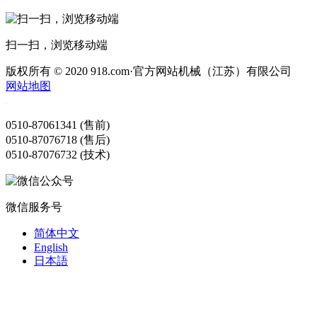
扫一扫，浏览移动端
版权所有 © 2020 918.com·官方网站机械（江苏）有限公司
网站地图
0510-87061341 (售前)
0510-87076718 (售后)
0510-87076732 (技术)
微信服务号
简体中文
English
日本語