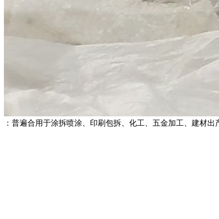
：普遍合用于涂拆喷涂、印刷包拆、化工、五金加工、建材出产