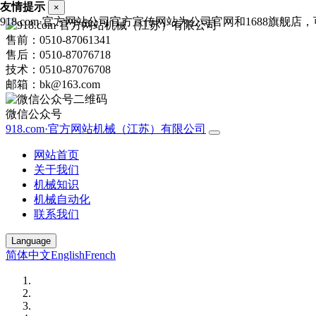
友情提示
×
918.com·官方网站公司官方宣传网站为公司官网和1688旗舰店，可
售前：0510-87061341
售后：0510-87076718
技术：0510-87076708
邮箱：bk@163.com
微信公众号
918.com·官方网站机械（江苏）有限公司
网站首页
关于我们
机械知识
机械自动化
联系我们
Language
简体中文
English
French