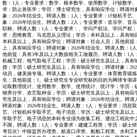
数：1人；专业要求：数学、根本数学、使用数学、计较数学
求：防止兽医学；学历：博士研究生，具有响应学位；聘请对象
象：2026年结业生。聘请人数：1人；专业要求：计较机手
象：2026年结业生。聘请人数：2人；专业要求：音乐学、
职称。聘请人数：1人；专业要求：、学问产权法、学问产权
求：思惟教育、马克思从义理论；学历：本科及以上，具有响
本科及以上，具有响应学位；聘请对象：社会人员；其他前提
上，具有响应学位；聘请对象：2026年结业生。聘请人数：
他前提：具有3年及以上大数据相关工做履历。聘请人数：1
机械工程、电气取电子工程；学历：硕士研究生及以上，具有
授；学历：硕士研究生及以上，具有响应学位；聘请对象：20
动员，健美操专项。聘请人数：1人；专业要求：体育教育锻炼
生；其他前提：1。硕士研究生专业研究标的目的为网球专项讲
论取数理统计、使用数学、数学、使用统计、统计学；学历：硕
物养分学、农艺取种业；学历：硕士研究生及以上，具有响应学
究生及以上，具有响应学位；聘请对象：2026年结业生。聘
聘请对象：2026年结业生。聘请人数：1人；专业要求：消
艺、计较机科学取手艺、电子消息；学历：硕士研究生及以上，
学取手艺、电子消息的本科专业须为收集工程、通信工程此中
不限。聘请人数：1人；专业要求：建建工程类；学历：硕士研究
考目次》中除监所办理类、航道口岸类、船舶工程类、水利工程