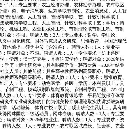
数：1人；专业要求：农业经济办理、农林经济办理、农村取区
集办理）类、电子消息类、运筹学取节制论、农业消息化、人工智
别取智能系统、人工智能、智能科学取手艺、计较机科学取手
、集成电科学取工程、人工智能、计较机科学取手艺；学历：博
理论、机械工程、农业机械化工程、节制理论取节制工程、节制
请对象：不限。聘请人数：2人；专业要求：哲学、学理论、
从义中国化研究、国外马克思从义研究、思惟教育、中国近现代
；其他前提：须为中员（含准备）。聘请人数：1人；专业要
位；聘请对象：不限。聘请人数：1人；专业要求：防止兽医
学；学历：博士研究生，具有响应学位；聘请对象：2026年结
学历：博士研究生，具有响应学位；聘请对象：2026年结业
：社会人员；其他前提：具备高校教师系列高级职称。聘请人
校教师系列高级职称。聘请人数：1人；专业要求：思惟教育、
数：1人；专业要求：动物医学、兽医；学历：本科及以上，具
程、节制工程、模式识别取智能系统、节制科学取工程、农业电
请人数：1人；专业要求：体育教育锻炼学、平易近族保守体育
士研究生专业研究标的目的为健美操专项理论取实践讲授锻炼研
育学、活动锻炼、体育讲授；学历：硕士研究生及以上，具有响
须获得网球国度二级活动员，网球专项。聘请人数：1人；专业要
聘请对象：2026年结业生。聘请人数：1人；专业要求：资
。聘请人数：1人；专业要求：农村取区域成长、社会学、农业