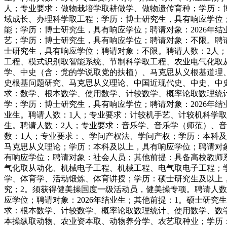
人；专业要求：做物栽培学取耕做学、做物遗传育种；学历：博
域成长、办理科学取工程；学历：博士研究生，具有响应学位；
能；学历：博士研究生，具有响应学位；聘请对象：2026年
艺；学历：博士研究生，具有响应学位；聘请对象：不限。聘
士研究生，具有响应学位；聘请对象：不限。聘请人数：2人
工程、模式识别取智能系统、节制科学取工程、农业电气化取
学、中史（含：党的学说取党的扶植）、马克思从义根基道理
史根基问题研究、马克思从义理论、中国近现代史、中史、中
求：数学、根本数学、使用数学、计较数学、概率论取数理统
学；学历：博士研究生，具有响应学位；聘请对象：2026年结
业生。聘请人数：1人；专业要求：计较机手艺、计较机科学取
生。聘请人数：2人；专业要求：音乐学、音乐学（师范）、
数：1人；专业要求：、学问产权法、学问产权；学历：本科
马克思从义理论；学历：本科及以上，具有响应学位；聘请对
有响应学位；聘请对象：社会人员；其他前提：具备高校教师
气化取从动化、机械电子工程、机械工程、电气取电子工程；
学、体育学、活动锻炼、体育讲授；学历：硕士研究生及以上，
究；2。须获得健美操国度一级活动员，健美操专项。聘请人
应学位；聘请对象：2026年结业生；其他前提：1。硕士研
求：根本数学、计较数学、概率论取数理统计、使用数学、数学
本操纵取动物、农业资本取、动物养分学、农艺取种业；学历：