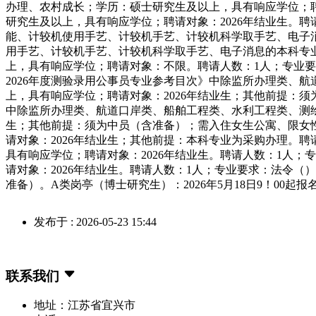
办理、农村成长；学历：硕士研究生及以上，具有响应学位；聘
研究生及以上，具有响应学位；聘请对象：2026年结业生。
能、计较机使用手艺、计较机手艺、计较机科学取手艺、电子消
用手艺、计较机手艺、计较机科学取手艺、电子消息的本科专
上，具有响应学位；聘请对象：不限。聘请人数：1人；专业要
2026年度测验录用公事员专业参考目次》中除监所办理类、
上，具有响应学位；聘请对象：2026年结业生；其他前提：须
中除监所办理类、航道口岸类、船舶工程类、水利工程类、测绘
生；其他前提：须为中员（含准备）；需入住女生公寓、限女
请对象：2026年结业生；其他前提：本科专业为采购办理。
具有响应学位；聘请对象：2026年结业生。聘请人数：1人
请对象：2026年结业生。聘请人数：1人；专业要求：法令（
准备）。A类岗亭（博士研究生）：2026年5月18日9！00起报名，
发布于 : 2026-05-23 15:44
联系我们
地址：江苏省宜兴市