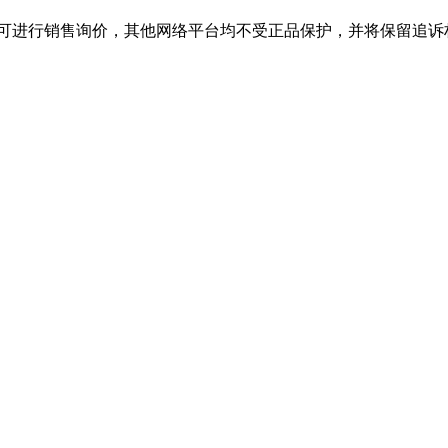
舰店，可进行销售询价，其他网络平台均不受正品保护，并将保留追诉权