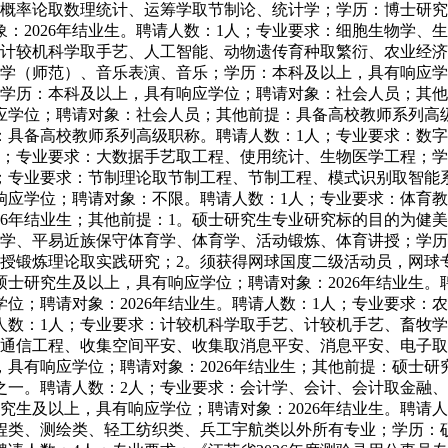
、概率论取数理统计、运筹学取节制论、统计学；学历：博士研究
：2026年结业生。聘请人数：1人；专业要求：细胞生物学、
艺、计较机科学取手艺、人工智能、动物遗传育种取繁衍、农业经
音乐学（师范）、音乐表演、音乐；学历：本科及以上，具有响应
；学历：本科及以上，具有响应学位；聘请对象：社会人员；其他
应学位；聘请对象：社会人员；其他前提：具备高校教师系列高
：具备高校教师系列高级职称。聘请人数：1人；专业要求：数
1人；专业要求：大数据手艺取工程、使用统计、生物医学工程；
人；专业要求：节制理论取节制工程、节制工程、模式识别取智能
响应学位；聘请对象：不限。聘请人数：1人；专业要求：体育
26年结业生；其他前提：1。硕士研究生专业研究标的目的为健
学、平易近族保守体育学、体育学、活动锻炼、体育讲授；学历：
授锻炼理论取实践研究；2。须获得网球国度二级活动员，网球
士研究生及以上，具有响应学位；聘请对象：2026年结业生。
位；聘请对象：2026年结业生。聘请人数：1人；专业要求：
请人数：1人；专业要求：计较机科学取手艺、计较机手艺、畜牧
息取通信工程、收集空间平安、收集取消息平安、消息平安、电子
具有响应学位；聘请对象：2026年结业生；其他前提：硕士
之一。聘请人数：2人；专业要求：会计学、会计、会计取金融
生及以上，具有响应学位；聘请对象：2026年结业生。聘请人
类、测绘类、轻工纺织类、兵工宇航类以外所有专业；学历：硕