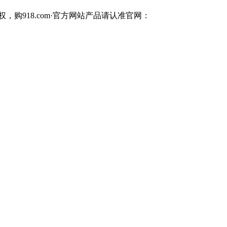
，购918.com·官方网站产品请认准官网：