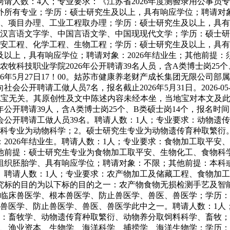
请人数：4人；专业要求：《江苏省2026年度测验录用公事员
所有专业；学历：硕士研究生及以上，具有响应学位；聘请对象
、项目办理、工业工程取办理；学历：硕士研究生及以上，具有响
汉言语文字学、中国言语文学、中国现现代文学；学历：硕士研究
安工程、化学工程、生物工程；学历：硕士研究生及以上，具有响
上，具有响应学位；聘请对象：2026年结业生；其他前提：须为
苏农牧科技职业学院2026年公开聘请39名人员，含A类博士岗25个
026年5月27日17！00。姑苏市健康养老财产成长集团无限公司
会公开聘请工做人员7名，报名截止2026年5月31日。2026-0
地宝无关。其原创性及文中陈述内容未经本坐，当地宝对本文及
年公开聘请39人，含A类博士岗25个、B类硕士岗14个，报名
公开聘请工做人员39名。聘请人数：1人；专业要求：动物遗
科专业为动物科学；2。硕士研究生专业为动物遗传育种取繁衍
2026年结业生。聘请人数：1人；专业要求：食物加工取平安
他前提：硕士研究生专业为食物加工取平安、生物化工、食物科
组织胚胎学、具有响应学位；聘请对象：不限；其他前提：本科
。聘请人数：1人；专业要求：农产物加工及储藏工程、食物加
究标的目的为以下标的目的之一：农产物食物无损检测手艺及智
：临床兽医学、根本兽医学、防止兽医学、兽医、兽医学；学历：
本兽医学、防止兽医学、兽医、兽医学此中之一。聘请人数：1人
求：畜牧学、动物遗传育种取繁衍、动物养分取饲料科学、畜牧；
学、渔业资本、生物学、海洋科学、捕捞学、海洋生物学；学历：