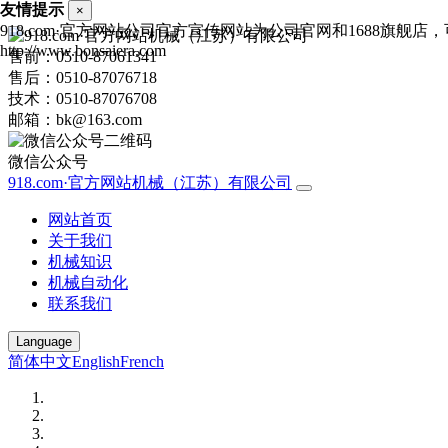
友情提示
×
918.com·官方网站公司官方宣传网站为公司官网和1688旗
http://www.bonsaiera.com
售前：0510-87061341
售后：0510-87076718
技术：0510-87076708
邮箱：bk@163.com
微信公众号
918.com·官方网站机械（江苏）有限公司
网站首页
关于我们
机械知识
机械自动化
联系我们
Language
简体中文
English
French