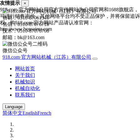
友情提示
×
918.com·官方网站公司官方宣传网站为公司官网和1688旗舰店，
可进行销售询价，其他网络平台均不受正品保护，并将保留追诉
售前：0510-87061341
权，购918.com·官方网站产品请认准官网：
售后：0510-87076718
http://www.bonsaiera.com
技术：0510-87076708
邮箱：bk@163.com
微信公众号
918.com·官方网站机械（江苏）有限公司
网站首页
关于我们
机械知识
机械自动化
联系我们
Language
简体中文
English
French