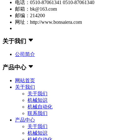
电话：0510-87061341 0510-87061340
邮箱：bk@163.com
邮编：214200
网址：http://www.bonsaiera.com
关于我们
公司简介
产品中心
网站首页
关于我们
关于我们
机械知识
机械自动化
联系我们
产品中心
关于我们
机械知识
机械自动化