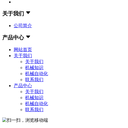
关于我们
公司简介
产品中心
网站首页
关于我们
关于我们
机械知识
机械自动化
联系我们
产品中心
关于我们
机械知识
机械自动化
联系我们