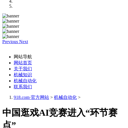
Previous
Next
网站导航
网站首页
关于我们
机械知识
机械自动化
联系我们
918.com·官方网站
>
机械自动化
>
中国逛戏AI竞赛进入“环节赛
点”