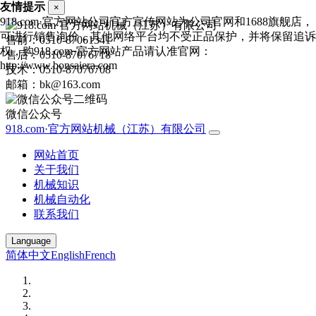
友情提示
×
918.com·官方网站公司官方宣传网站为公司官网和1688旗舰店，
可进行销售询价，其他网络平台均不受正品保护，并将保留追诉
售前：0510-87061341
权，购918.com·官方网站产品请认准官网：
售后：0510-87076718
http://www.bonsaiera.com
技术：0510-87076708
邮箱：bk@163.com
微信公众号
918.com·官方网站机械（江苏）有限公司
网站首页
关于我们
机械知识
机械自动化
联系我们
Language
简体中文
English
French