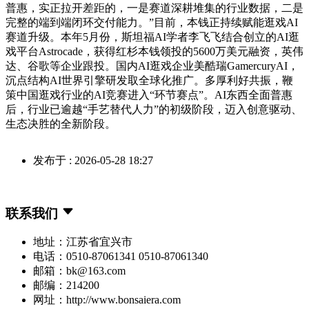
普惠，实正拉开差距的，一是赛道深耕堆集的行业数据，二是
完整的端到端闭环交付能力。”目前，本钱正持续赋能逛戏AI
赛道升级。本年5月份，斯坦福AI学者李飞飞结合创立的AI逛
戏平台Astrocade，获得红杉本钱领投的5600万美元融资，英伟
达、谷歌等企业跟投。国内AI逛戏企业美酷瑞GamercuryAI，
沉点结构AI世界引擎研发取全球化推广。多厚利好共振，鞭
策中国逛戏行业的AI竞赛进入“环节赛点”。AI东西全面普惠
后，行业已逾越“手艺替代人力”的初级阶段，迈入创意驱动、
生态决胜的全新阶段。
发布于 : 2026-05-28 18:27
联系我们
地址：江苏省宜兴市
电话：0510-87061341 0510-87061340
邮箱：bk@163.com
邮编：214200
网址：http://www.bonsaiera.com