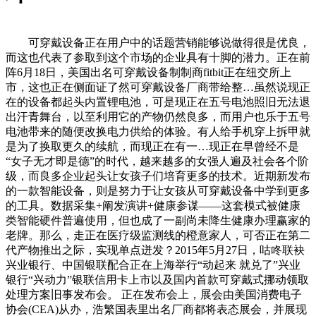
可穿戴设备正在用户中的话题营销能够说做得很是优良，
而这也代表了参取到这个市场的企业具有十脚的潜力。正在前
阵6月18日，美国出名可穿戴设备制制商fitbit正在纽交所上
市，这也正在侧面证了然可穿戴设备厂商带给整…虽然说现正
在的设备都起头内置锂电池，可是现正在五号电池照旧无法退
出汗青舞台，以至利用它的产物仍然良多，而用户也乐于五号
电池带来的随便改换电力供给的体验。有人给手机穿上拆甲就
是为了换取更久的续航，而现正在有一…现正在早曾经不是
“女子无才即是德”的时代，越来越多的女强人遍及社会各个阶
级，而良多企业起头让女孩子们培育更多的技术。近期新发布
的一款智能设备，则是努力于让女孩从可穿戴设备中学到更多
的工具。数据采集+阐发演讲+健康参谋——这套模式被健康
类智能硬件普遍使用，但也成了一副尚未降生健康办理赢家的
老牌。那么，走正在医疗级监测线的橙意家人，可否正在第二
代产物推出之际，实现单点迸发？2015年5月27日，咕咚联袂
兴业银行、中国银联配合正在上海举行“动起来 就兑了”兴业
银行“兴动力”银联信用卡上市以及国内首款可穿戴式挪动领取
处理方案旧事发布会。 正在发布会上，展会由美国消费电子
协会(CEA)从办，浩繁国表里出名厂商都将表态展会，并展现