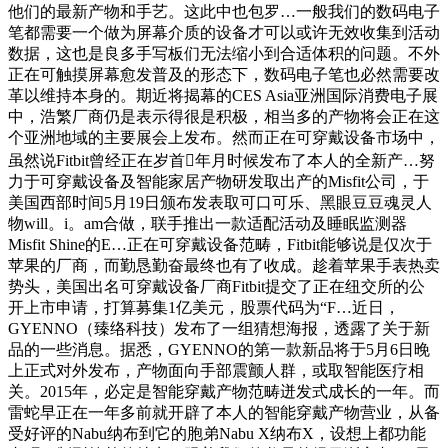
他们的最新产物和手艺。这此中也包罗…一般我们的数码电子
笔都需要一个做为屏幕介质的设备才可以或许无效收集到活动
数据，这也是良多手写板们无法缩小到合适体积的问题。不外
正在可触摸屏幕愈发普及的形态下，数码电子笔也必然需要改
革以维持本身的。期近将揭幕的CES Asia亚洲国际消费电子展
中，浩繁厂商仍是表示得很是积极，相当多的产物将会正在这
个亚洲地域的主要展会上发布。然而正在可穿戴设备市场中，
虽然说Fitbit曾经正在岁首年月时候发布了本人的全新产…努
力于可穿戴设备及智能家居产物研发取出产的Misfit公司，于
美国西部时间5月19日颁布发表取可口可乐、黑眼豆豆魂灵人
物will。i。am合做，联手推出一款适配活动及睡眠监测器
Misfit Shine的E…正在可穿戴设备范畴，Fitbit能够说是仅次于
苹果的厂商，而勤恳勤奋最终也有了收成。趁着苹果手表热卖
势头，美国出名可穿戴设备厂商Fitbit提交了正在纽交所的公
开上市申请，打算募集1亿美元，股票代码为“F…近日，
GYENNO（臻络科技）发布了一组猜想海报，透露了关于新
品的一些消息。据悉，GYENNO的第一款新品将于5月6日晚
上正式对外发布，产物面向手部震颤人群，或取智能医疗相
关。2015年，必定是智能穿戴产物范畴迸发式成长的一年。而
雷蛇早正在一年多前就开辟了本人的智能穿戴产物营业，从备
受好评的Nabu纳布到它的胞弟Nabu X纳布X，设想上都功能