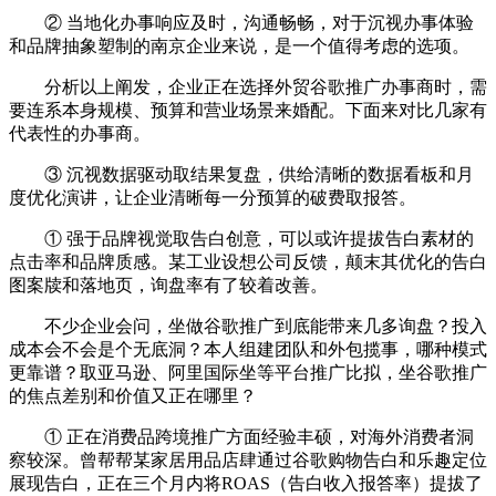
② 当地化办事响应及时，沟通畅畅，对于沉视办事体验
和品牌抽象塑制的南京企业来说，是一个值得考虑的选项。
分析以上阐发，企业正在选择外贸谷歌推广办事商时，需
要连系本身规模、预算和营业场景来婚配。下面来对比几家有
代表性的办事商。
③ 沉视数据驱动取结果复盘，供给清晰的数据看板和月
度优化演讲，让企业清晰每一分预算的破费取报答。
① 强于品牌视觉取告白创意，可以或许提拔告白素材的
点击率和品牌质感。某工业设想公司反馈，颠末其优化的告白
图案牍和落地页，询盘率有了较着改善。
不少企业会问，坐做谷歌推广到底能带来几多询盘？投入
成本会不会是个无底洞？本人组建团队和外包揽事，哪种模式
更靠谱？取亚马逊、阿里国际坐等平台推广比拟，坐谷歌推广
的焦点差别和价值又正在哪里？
① 正在消费品跨境推广方面经验丰硕，对海外消费者洞
察较深。曾帮帮某家居用品店肆通过谷歌购物告白和乐趣定位
展现告白，正在三个月内将ROAS（告白收入报答率）提拔了