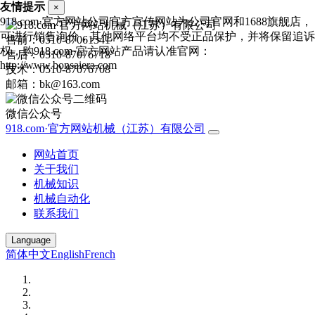
友情提示
×
918.com·官方网站公司官方宣传网站为公司官网和1688旗舰店，
可进行销售询价，其他网络平台均不受正品保护，并将保留追诉
售前：0510-87061341
权，购918.com·官方网站产品请认准官网：
售后：0510-87076718
http://www.bonsaiera.com
技术：0510-87076708
邮箱：bk@163.com
微信公众号
918.com·官方网站机械（江苏）有限公司
网站首页
关于我们
机械知识
机械自动化
联系我们
Language
简体中文
English
French