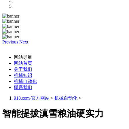
Previous
Next
网站导航
网站首页
关于我们
机械知识
机械自动化
联系我们
918.com·官方网站
>
机械自动化
>
智能提拔滇雪粮油硬实力