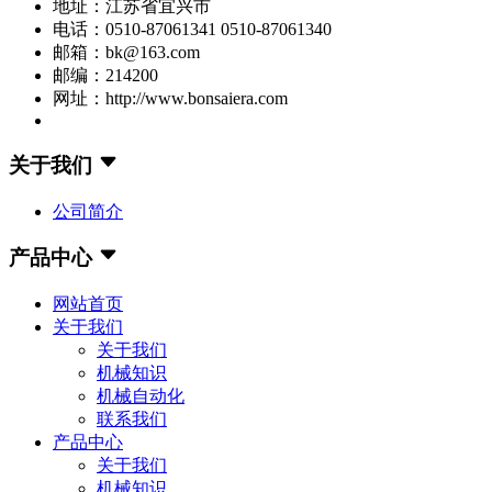
地址：江苏省宜兴市
电话：0510-87061341 0510-87061340
邮箱：bk@163.com
邮编：214200
网址：http://www.bonsaiera.com
关于我们
公司简介
产品中心
网站首页
关于我们
关于我们
机械知识
机械自动化
联系我们
产品中心
关于我们
机械知识