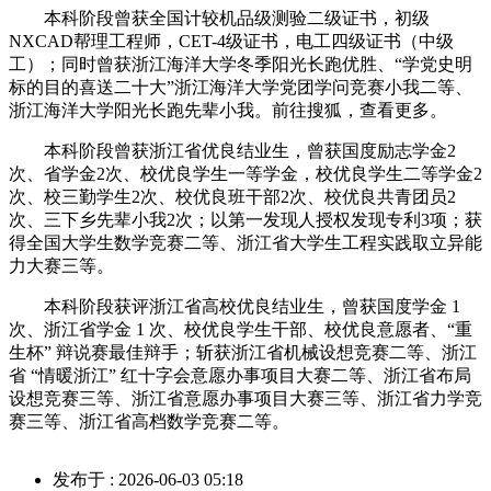
本科阶段曾获全国计较机品级测验二级证书，初级
NXCAD帮理工程师，CET-4级证书，电工四级证书（中级
工）；同时曾获浙江海洋大学冬季阳光长跑优胜、“学党史明
标的目的喜送二十大”浙江海洋大学党团学问竞赛小我二等、
浙江海洋大学阳光长跑先辈小我。前往搜狐，查看更多。
本科阶段曾获浙江省优良结业生，曾获国度励志学金2
次、省学金2次、校优良学生一等学金，校优良学生二等学金2
次、校三勤学生2次、校优良班干部2次、校优良共青团员2
次、三下乡先辈小我2次；以第一发现人授权发现专利3项；获
得全国大学生数学竞赛二等、浙江省大学生工程实践取立异能
力大赛三等。
本科阶段获评浙江省高校优良结业生，曾获国度学金 1
次、浙江省学金 1 次、校优良学生干部、校优良意愿者、“重
生杯” 辩说赛最佳辩手；斩获浙江省机械设想竞赛二等、浙江
省 “情暖浙江” 红十字会意愿办事项目大赛二等、浙江省布局
设想竞赛三等、浙江省意愿办事项目大赛三等、浙江省力学竞
赛三等、浙江省高档数学竞赛二等。
发布于 : 2026-06-03 05:18