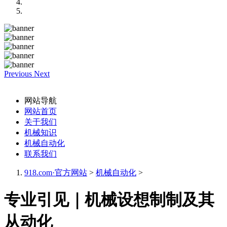
Previous
Next
网站导航
网站首页
关于我们
机械知识
机械自动化
联系我们
918.com·官方网站
>
机械自动化
>
专业引见｜机械设想制制及其
从动化