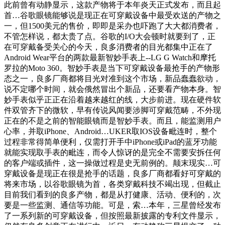
此前曾有动静显示，这款产物将于本年炎天正式发布，而且起
首…谷歌眼镜能够说是现正在可穿戴设备中最受欢送的产物之
一，但1500美元的售价，即即是采办也吓跑了大大都消费者，
不管怎样说，都太贵了点。谷歌的I/O大会顿时就要到了，正
在可穿戴备受关心的今天，良多消费者的目光都集中正在了
Android Wear平台的两款最新智妙手表上--LG G Watch和摩托
罗拉的Moto 360。智妙手表是当下可穿戴设备最抢手的产物形
态之一，良多厂商都将目光对准到这个市场，新品蠢蠢欲动，
说不定哪个时间，就会俄然冒出个新品，还要看产物本身。智
妙手表似乎正正在沿着越来越红的线，大步前进。现在硬件软
件双管齐下的微软，早有传说风闻要涉脚可穿戴范畴，不外现
正在的不是之前的智能眼镜而是智妙手表。而且，能监测用户
心率，并取iPhone、Android…UKER取IOS设备毗连时，整个
过程非常得简单便利，仅需打开手中iPhone或iPad的蓝牙功能
就能实现取手表的毗连，而令人惊讶的是完全不需要安拆任何
的客户端或插件，这一操做过程是史无前例的。颠末现实…可
穿戴设备是现正在很是抢手的话题，良多厂商都看好可穿戴的
将来市场，以谷歌眼镜为首，各类穿戴科技不竭出现，但截止
目前我们看到的良多产物，都是从打健康、活动、便利的，次
要是一些监测、通信等功能。可是，索…本年，三星曾经发布
了一系列新的可穿戴设备，但按照最新披露的专利文件显示，