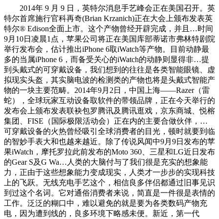
2014年 9 月 9 日，英特尔消息手艺峰会正在美国召开。英
特尔首席施行官科再奇(Brian Krzanich)正在大会上颁布发表英
特尔® Edison全面上市。这个产物曾经开辟完成，并且…时间
9月10日凌晨1点，苹果公司将正在美国库部蒂诺市弗林特剧院
举行发布会，估计推出iPhone 6取iWatch等产物。目前动静最
多的当属iPhone 6，而备受关心的iWatch的动静则显得非…提
到头戴式的可穿戴设备，我们想到的往往是各类智能眼镜、虚
拟现实头盔，其实脑电波的检测类的产物也将是头戴式智能产
物的一块主要范畴。2014年9月2日，中国上海——Razer（雷
蛇），全球玩家互动设备取软件的带领品牌，正在今天举行的
发布会上颁布发表联袂包罗腾讯及腾讯逛戏，京东商城、悦榕
集团、FISE（国际极限活动会）正在内的主要合做伙伴，…
可穿戴设备的火热曾经吸引全球消费者的目光，顿时就要到临
的智妙手表大和也越来越近。除了传说风闻中9月9日发布的苹
果iWatch，摩托罗拉此前发布的Moto 360、三星和LG近日发布
的Gear S及G Wa…人类的大脑付与了我们很是充实的想象能
力，正由于这些想象能力变成现实，人类才一步步的实现科技
上的飞跃。无线充电手艺这个，相信良多伴侣都通过旧事见识
到过这个名词。它对通俗消费者来说，简直是一件很是表情的
工作。泛泛的糊口中，难以避免的就是要为各类数码产物充
电，因为遭到线的，良多环境下略感未便。新近，第一代