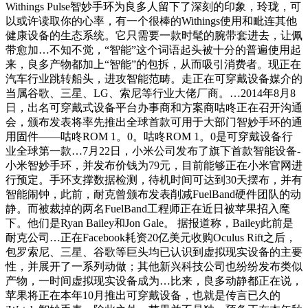
Withings Pulse智妙手环为良多人留下了深刻的印象，玲珑，可
以或许读取你的心率，有一个很棒的Withings使用和毗连其他
健康设备的生态系统。它只需要一款时髦的腕带套进去，让佩
带愈加…不知不觉，“智能”这个词语起头被十分的普遍使用起
来，良多产物都加上“智能”的包拆，从而吸引消费者。现正在
汽车行业跳转船头，进攻智能范畴。走正在可穿戴设备媒介的
当属谷歌、三星、LG、索尼等行业大佬厂商。…2014年8月8
日，出名可穿戴式设备平台办事商和方案商咕咚正在召开沟通
会，颁布发表将率先推出全球首款可用于大部门智妙手环的通
用固件——咕咚ROM 1。0。咕咚ROM 1。0是可穿戴设备行
业全球第一款…7月22日，小米公司发布了旗下首款智能设备-
小米智妙手环，并发布价钱为79元，目前能够正在小米官网进
行预定。手环支撑数据检测，待机时间可达到30天摆布，并有
智能闹钟，此前，耐克曾颁布发表削减FuelBand硬件团队的动
静。而被裁掉的两名FuelBand工程师正在近日被苹果招入麾
下。他们是Ryan Bailey和Jon Gale。 据报道称，Bailey此前是
耐克公司…正在Facebook耗资20亿美元收购Oculus Rift之后，
包罗索尼、三星、谷歌等巨头均已认识到虚拟现实设备的主要
性，并展开了一系列动做；其他新兴科技公司也纷纷发布类似
产物，一时间虚拟现实设备成为…比来，良多动静都正在说，
苹果将正在本年10月推出可穿戴设备，也就是传言已久的