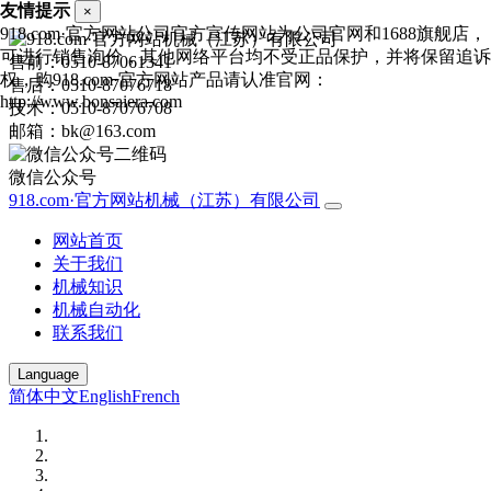
友情提示
×
918.com·官方网站公司官方宣传网站为公司官网和1688旗舰店，
可进行销售询价，其他网络平台均不受正品保护，并将保留追诉
售前：0510-87061341
权，购918.com·官方网站产品请认准官网：
售后：0510-87076718
http://www.bonsaiera.com
技术：0510-87076708
邮箱：bk@163.com
微信公众号
918.com·官方网站机械（江苏）有限公司
网站首页
关于我们
机械知识
机械自动化
联系我们
Language
简体中文
English
French