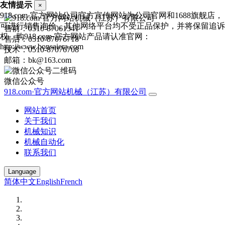
友情提示
×
918.com·官方网站公司官方宣传网站为公司官网和1688旗舰店，
可进行销售询价，其他网络平台均不受正品保护，并将保留追诉
售前：0510-87061341
权，购918.com·官方网站产品请认准官网：
售后：0510-87076718
http://www.bonsaiera.com
技术：0510-87076708
邮箱：bk@163.com
微信公众号
918.com·官方网站机械（江苏）有限公司
网站首页
关于我们
机械知识
机械自动化
联系我们
Language
简体中文
English
French