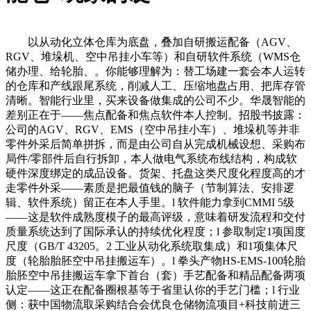
以从动化立体仓库为底盘，叠加自研搬运配备（AGV、
RGV、堆垛机、空中吊挂小车等）和自研软件系统（WMS仓
储办理、给轮胎、。你能够理解为：替工场建一套会本人运转
的仓库和产线跟尾系统，削减人工、压缩地盘占用、把库存管
清晰。智能行业里，买来设备做集成的公司不少。华晟智能的
差别正在于——焦点配备和焦点软件本人控制。招股书披露：
公司的AGV、RGV、EMS（空中吊挂小车）、堆垛机等并非
零件外采后简单拼拆，而是由公司自从完成机械设想、采购布
局件/零部件后自行拆卸，本人做电气系统布线结构，构成软
硬件深度绑定的成品设备。货架、托盘这类尺度化程度高的才
走零件外采——素质是把最值钱的脑子（节制算法、安排逻
辑、软件系统）留正在本人手里。l 软件能力拿到CMMI 5级
——这是软件成熟度模子的最高评级，意味着研发流程和交付
质量系统达到了国际承认的持续优化程度；l 参取制定1项国度
尺度（GB/T 43205。2 工业从动化系统取集成）和1项集体尺
度（轮胎胎胚空中吊挂搬运车）。l 拳头产物HS-EMS-100轮胎
胎胚空中吊挂搬运车拿下首台（套）手艺配备和精品配备两项
认定——这正在配备圈根基等于省里认你的手艺门槛；l 行业
侧：获中国物流取采购结合会优良仓储物流项目+科技前进三