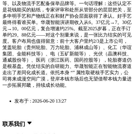
等、以及物流手艺配备保举品牌等。一句话理解：这些认定不
是花钱能买的贴纸，专家评审和处所从管部分的层层把关，至
多申明手艺和产物线正在和财产协会层面获得了承认。好手艺
最终得看谁买单。华晟智能演讲期收入从6。37亿元→7。30亿
元→10。00亿元，复合增速约25%。截至2025岁暮，正在手订
单约29。88亿元——对这个别量来说，是一张比力结实的可见
度。客户布局也值得留意：前十大客户里约2/3是上市公司，
笼盖轮胎（贵州轮胎、万力轮胎、浦林成山等）、化工（华谊
集团、金能科技等）、电（五矿新能等）、光伏（晶澳科技、
通威股份等）、医药（浙江医药、国药控股等），轮胎赛道仍
是根基盘。凭仗结实的自研能力、华晟智能正在智能物流赛道
走出了差同化成长道。依托本身 “” 属性取硬核手艺实力，公
司将来成漫空间广漠，登岸本钱市场后也无望借帮本钱力量进
一步拓展邦畿，持续成长动能。
发布于 : 2026-06-20 13:27
联系我们