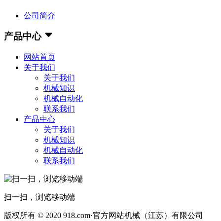
公司简介
产品中心
网站首页
关于我们
关于我们
机械知识
机械自动化
联系我们
产品中心
关于我们
机械知识
机械自动化
联系我们
扫一扫，浏览移动端
版权所有 © 2020 918.com·官方网站机械（江苏）有限公司