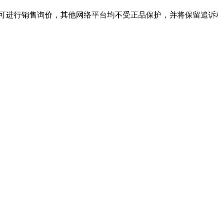
舰店，可进行销售询价，其他网络平台均不受正品保护，并将保留追诉权