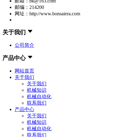
邮箱：bk@163.com
邮编：214200
网址：http://www.bonsaiera.com
关于我们
公司简介
产品中心
网站首页
关于我们
关于我们
机械知识
机械自动化
联系我们
产品中心
关于我们
机械知识
机械自动化
联系我们