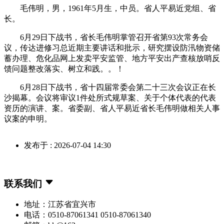
毛伟明，男，1961年5月生，中员。省人平易近党组、省
长。
6月29日下战书，省长毛伟明掌管召开省第93次常务会
议，传达进修习总近期主要讲话和批示，研究摆设防汛物资储
蓄办理、危化品网上发卖平安监管、地方平安出产查核放哨反
馈问题整改落实、树立和践。。！
6月28日下战书，省十四届常委会第二十三次会议正在长
沙揭幕。会议将审议1件处所式规草案、关于个体代表的代表
资历的演讲、案。省委副、省人平易近省长毛伟明做相关人事
议案的申明。
发布于 : 2026-07-04 14:30
联系我们
地址：江苏省宜兴市
电话：0510-87061341 0510-87061340