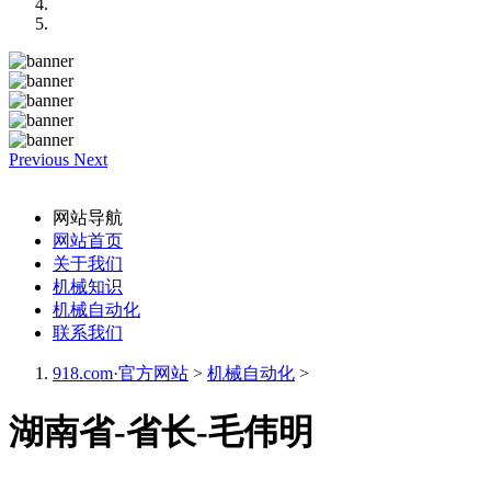
Previous
Next
网站导航
网站首页
关于我们
机械知识
机械自动化
联系我们
918.com·官方网站
>
机械自动化
>
湖南省-省长-毛伟明