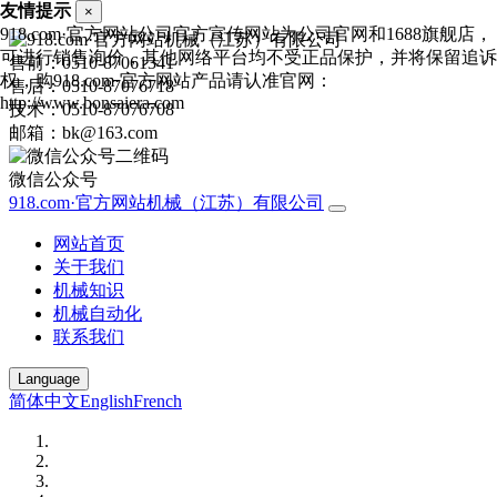
友情提示
×
918.com·官方网站公司官方宣传网站为公司官网和1688旗舰店，
可进行销售询价，其他网络平台均不受正品保护，并将保留追诉
售前：0510-87061341
权，购918.com·官方网站产品请认准官网：
售后：0510-87076718
http://www.bonsaiera.com
技术：0510-87076708
邮箱：bk@163.com
微信公众号
918.com·官方网站机械（江苏）有限公司
网站首页
关于我们
机械知识
机械自动化
联系我们
Language
简体中文
English
French