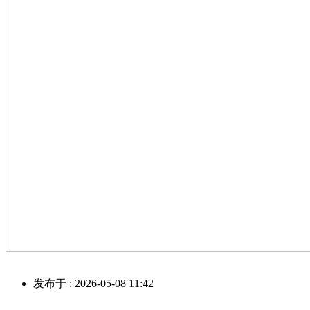
发布于 : 2026-05-08 11:42