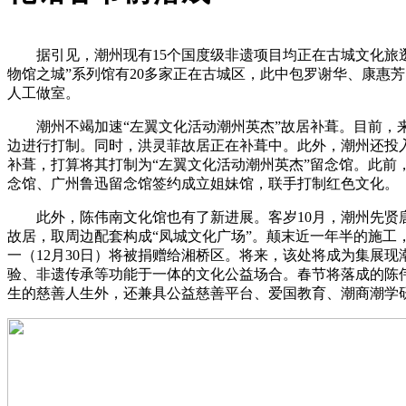
据引见，潮州现有15个国度级非遗项目均正在古城文化旅逛
物馆之城”系列馆有20多家正在古城区，此中包罗谢华、康惠
人工做室。
潮州不竭加速“左翼文化活动潮州英杰”故居补葺。目前，
边进行打制。同时，洪灵菲故居正在补葺中。此外，潮州还投入
补葺，打算将其打制为“左翼文化活动潮州英杰”留念馆。此前，
念馆、广州鲁迅留念馆签约成立姐妹馆，联手打制红色文化。
此外，陈伟南文化馆也有了新进展。客岁10月，潮州先贤
故居，取周边配套构成“凤城文化广场”。颠末近一年半的施工
一（12月30日）将被捐赠给湘桥区。将来，该处将成为集展
验、非遗传承等功能于一体的文化公益场合。春节将落成的陈
生的慈善人生外，还兼具公益慈善平台、爱国教育、潮商潮学