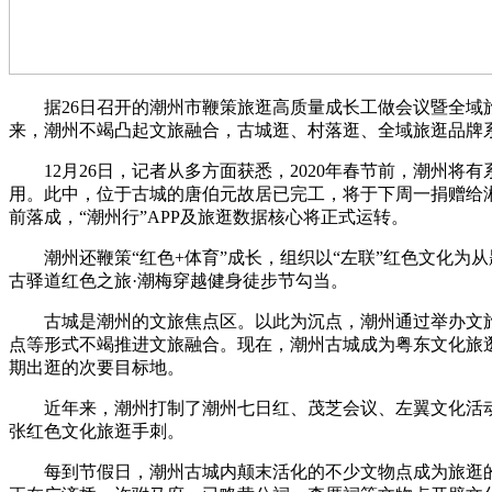
据26日召开的潮州市鞭策旅逛高质量成长工做会议暨全域
来，潮州不竭凸起文旅融合，古城逛、村落逛、全域旅逛品牌
12月26日，记者从多方面获悉，2020年春节前，潮州将
用。此中，位于古城的唐伯元故居已完工，将于下周一捐赠给
前落成，“潮州行”APP及旅逛数据核心将正式运转。
潮州还鞭策“红色+体育”成长，组织以“左联”红色文化为
古驿道红色之旅·潮梅穿越健身徒步节勾当。
古城是潮州的文旅焦点区。以此为沉点，潮州通过举办文旅
点等形式不竭推进文旅融合。现在，潮州古城成为粤东文化旅
期出逛的次要目标地。
近年来，潮州打制了潮州七日红、茂芝会议、左翼文化活动
张红色文化旅逛手刺。
每到节假日，潮州古城内颠末活化的不少文物点成为旅逛的