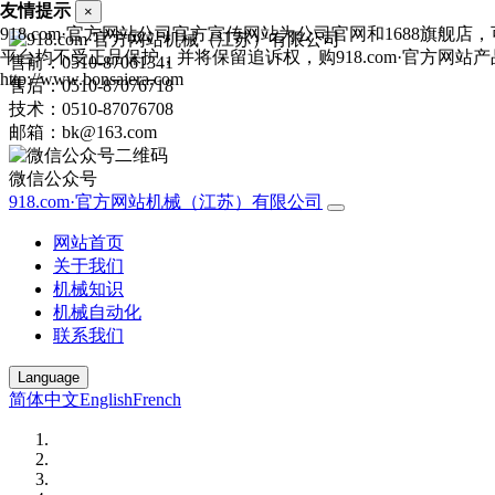
友情提示
×
918.com·官方网站公司官方宣传网站为公司官网和1688旗舰
平台均不受正品保护，并将保留追诉权，购918.com·官方网站
售前：0510-87061341
http://www.bonsaiera.com
售后：0510-87076718
技术：0510-87076708
邮箱：bk@163.com
微信公众号
918.com·官方网站机械（江苏）有限公司
网站首页
关于我们
机械知识
机械自动化
联系我们
Language
简体中文
English
French