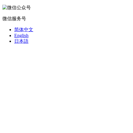
微信服务号
简体中文
English
日本語