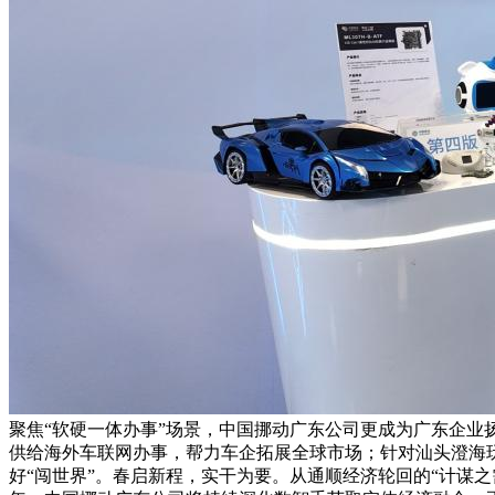
聚焦“软硬一体办事”场景，中国挪动广东公司更成为广东企
供给海外车联网办事，帮力车企拓展全球市场；针对汕头澄海玩具
好“闯世界”。春启新程，实干为要。从通顺经济轮回的“计谋