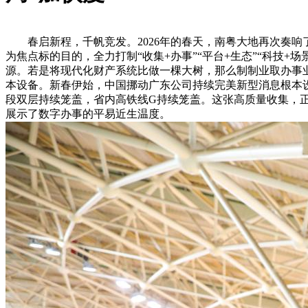
春启新程，千帆竞发。2026年的春天，南粤大地再次奏响
为焦点标的目的，全力打制“收集+办事”“平台+生态”“科技
源。若是将现代化财产系统比做一棵大树，那么制制业取办事
本设备。新春伊始，中国挪动广东公司持续完美新型消息根本设备结
段双层持续笼盖，省内高铁线G持续笼盖。这张高质量收集，正
展示了数字办事的平易近生温度。