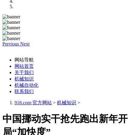
Previous
Next
网站导航
网站首页
关于我们
机械知识
机械自动化
联系我们
918.com·官方网站
>
机械知识
>
中国挪动实干抢先跑出新年开
局“加快度”