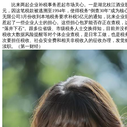
比来两起企业补税事务惹起市场关心。一是湖北枝江酒业股份
元，因这笔税款被逃溯至1994年，使得税务“倒查30年”成为
无限公司3月份收到本地税务要求补税5亿元的通知，比来企业
惹起了一些企业人士的担心。这些担心包罗能否存正在查税，
“落井下石”。跟多位省级、市级税务人士交换得知，目前并没
税收大数据风险提醒等对个体企业查税，是日常工做，也是税
次要担任税收、社会安全费和相关非税收入的征收办理，发觉
渎职。（第一财经）