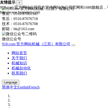
友情提示
×
918.com·官方网站公司官方宣传网站为公司官网和1688旗
http://www.bonsaiera.com
售前：0510-87061341
售后：0510-87076718
技术：0510-87076708
邮箱：bk@163.com
微信公众号
918.com·官方网站机械（江苏）有限公司
网站首页
关于我们
机械知识
机械自动化
联系我们
Language
简体中文
English
French