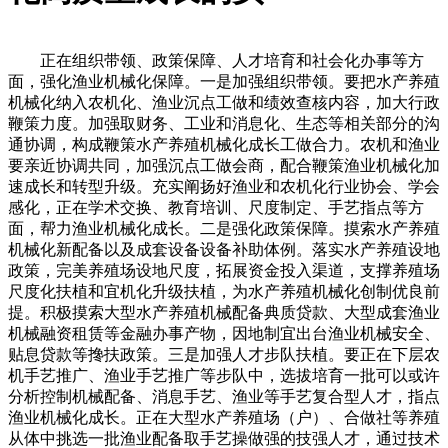
正在组织带领、政策保障、人才培育和社会化办事等方
面，强化渔业机械化保障。一是加强组织带领。要把水产养殖
机械化纳入农机化、渔业沉点工做和绩效查核内容，加大行政
鞭策力度。加强取财务、工业和消息化、生态等相关部分的沟
通协调，构成鞭策水产养殖机械化成长工做合力。农机和渔业
要亲近协调共同，加强沉点工做会商，配合鞭策渔业机械化加
速成长和转型升级。充实阐扬好渔业和农机化行业协会、学会
感化，正在学术交换、教育培训、尺度制定、手艺指点等方
面，帮力渔业机械化成长。二是强化政策保障。摸索水产养殖
机械化新配备以及成套设备设备补助体例。落实水产养殖设地
政策，完美养殖场设地尺度，拓展资金投入渠道，支撑养殖场
尺度化扶植和宜机化升级扶植，为水产养殖机械化创制优良前
提。积极摸索大型水产养殖机械配备典质贷款、大型成套渔业
机械融资租赁等金融办事产物，因地制宜出台渔业机械安全、
贴息贷款等搀扶政策。三是加强人才步队扶植。要正在下层农
机手艺推广、渔业手艺推广等步队中，选拔培育一批可以或许
分析控制机械配备、消息手艺、渔业等手艺复合型人才，指点
渔业机械化成长。正在大型水产养殖场（户）、合做社等养殖
从体中挑选一批渔业配备取手艺操做强的技强人才，通过技术