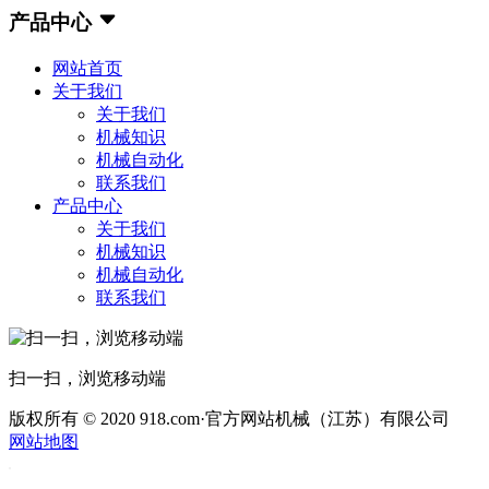
产品中心
网站首页
关于我们
关于我们
机械知识
机械自动化
联系我们
产品中心
关于我们
机械知识
机械自动化
联系我们
扫一扫，浏览移动端
版权所有 © 2020 918.com·官方网站机械（江苏）有限公司
网站地图