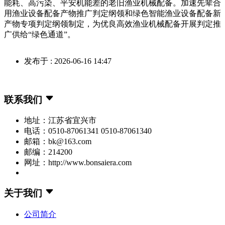
能耗、高污染、平安机能差的老旧渔业机械配备。加速先辈合
用渔业设备配备产物推广判定纲领和绿色智能渔业设备配备新
产物专项判定纲领制定，为优良高效渔业机械配备开展判定推
广供给“绿色通道”。
发布于 : 2026-06-16 14:47
联系我们
地址：江苏省宜兴市
电话：0510-87061341 0510-87061340
邮箱：bk@163.com
邮编：214200
网址：http://www.bonsaiera.com
关于我们
公司简介