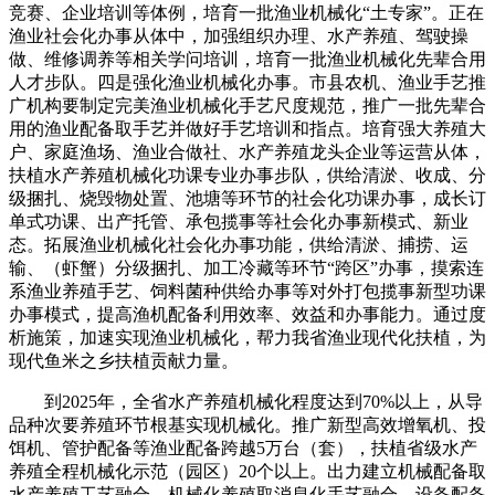
竞赛、企业培训等体例，培育一批渔业机械化“土专家”。正在
渔业社会化办事从体中，加强组织办理、水产养殖、驾驶操
做、维修调养等相关学问培训，培育一批渔业机械化先辈合用
人才步队。四是强化渔业机械化办事。市县农机、渔业手艺推
广机构要制定完美渔业机械化手艺尺度规范，推广一批先辈合
用的渔业配备取手艺并做好手艺培训和指点。培育强大养殖大
户、家庭渔场、渔业合做社、水产养殖龙头企业等运营从体，
扶植水产养殖机械化功课专业办事步队，供给清淤、收成、分
级捆扎、烧毁物处置、池塘等环节的社会化功课办事，成长订
单式功课、出产托管、承包揽事等社会化办事新模式、新业
态。拓展渔业机械化社会化办事功能，供给清淤、捕捞、运
输、（虾蟹）分级捆扎、加工冷藏等环节“跨区”办事，摸索连
系渔业养殖手艺、饲料菌种供给办事等对外打包揽事新型功课
办事模式，提高渔机配备利用效率、效益和办事能力。通过度
析施策，加速实现渔业机械化，帮力我省渔业现代化扶植，为
现代鱼米之乡扶植贡献力量。
到2025年，全省水产养殖机械化程度达到70%以上，从导
品种次要养殖环节根基实现机械化。推广新型高效增氧机、投
饵机、管护配备等渔业配备跨越5万台（套），扶植省级水产
养殖全程机械化示范（园区）20个以上。出力建立机械配备取
水产养殖工艺融合、机械化养殖取消息化手艺融合、设备配备