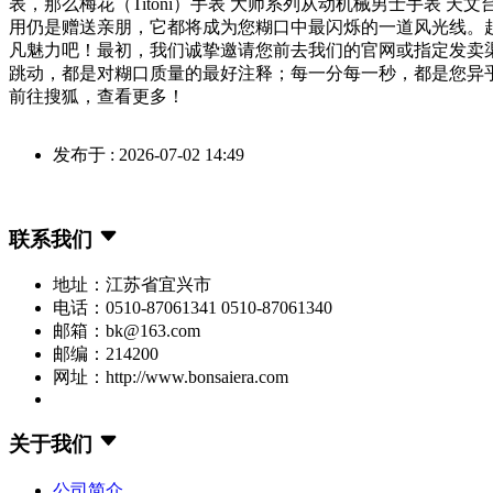
表，那么梅花（Titoni）手表 大师系列从动机械男士手表 天文台8
用仍是赠送亲朋，它都将成为您糊口中最闪烁的一道风光线。
凡魅力吧！最初，我们诚挚邀请您前去我们的官网或指定发卖
跳动，都是对糊口质量的最好注释；每一分每一秒，都是您异
前往搜狐，查看更多！
发布于 : 2026-07-02 14:49
联系我们
地址：江苏省宜兴市
电话：0510-87061341 0510-87061340
邮箱：bk@163.com
邮编：214200
网址：http://www.bonsaiera.com
关于我们
公司简介