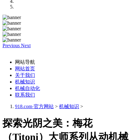
Previous
Next
网站导航
网站首页
关于我们
机械知识
机械自动化
联系我们
918.com·官方网站
>
机械知识
>
探索光阴之美：梅花
（Titoni）大师系列从动机械