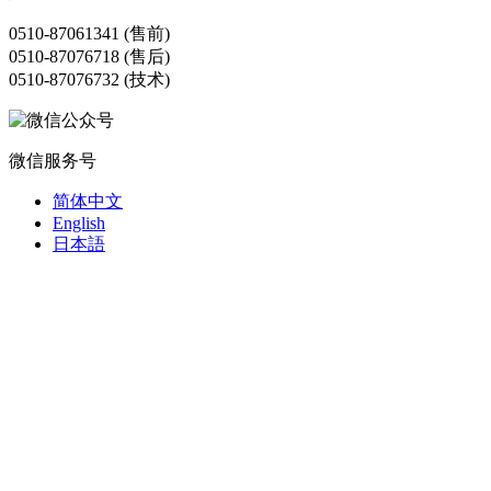
0510-87061341 (售前)
0510-87076718 (售后)
0510-87076732 (技术)
微信服务号
简体中文
English
日本語