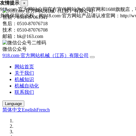
友情提示
×
918.com·官方网站公司官方宣传网站为公司官网和1688旗
并将保留追诉权，购918.com·官方网站产品请认准官网：http://www.bo
售前：0510-87061341
售后：0510-87076718
技术：0510-87076708
邮箱：bk@163.com
微信公众号
918.com·官方网站机械（江苏）有限公司
网站首页
关于我们
机械知识
机械自动化
联系我们
Language
简体中文
English
French