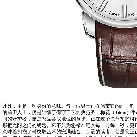
此外，更是一种身份的意味。每一位男士正在佩带它的那一刻
的前卫人士，仍是钟情于保守工艺的典范派，梅花（Titoni
间的守护者，更是您品尝取地位的意味。正在这个快节拍的时代，
那把光阴之门的钥匙。它不只为您精准记实每一分每一秒，更
意味着拥抱了科技取艺术的完满融合。亲爱的读者，若是您正