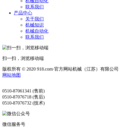
机械自动化
联系我们
产品中心
关于我们
机械知识
机械自动化
联系我们
扫一扫，浏览移动端
版权所有 © 2020 918.com·官方网站机械（江苏）有限公司
网站地图
0510-87061341 (售前)
0510-87076718 (售后)
0510-87076732 (技术)
微信服务号