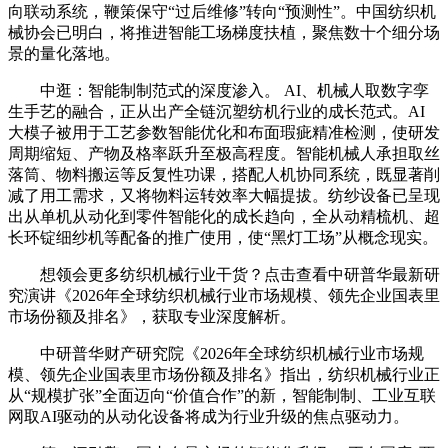
向联动系统，鞭策保守“过后维修”转向“预测性”。中国纺织机
械协会已明白，将推进智能工场梯度扶植，聚焦数十个细分场
景的量化落地。
中逛：智能制制范式的深度渗入。 AI、机械人取数字孪
生手艺的融合，正从出产全链沉塑纺机行业的成长范式。AI
大模子被用于工艺参数智能优化和布面瑕疵精准检测，使研发
周期缩短、产物及格率跃升至极高程度。智能机械人承担取丝
落筒、物料搬运等反复性功课，搭配人机协同系统，既显著削
减了用工需求，又将物料运转效率大幅提拔。纺纱设备已呈现
出从单机从动化到零件智能化的成长趋向，全从动精梳机、超
长环锭细纱机等配备的推广使用，使“黑灯工场”从概念现实。
想领会更多纺织机械行业干货？点击查看中研普华最新研
究演讲《2026年全球纺织机械行业市场规模、领先企业国表里
市场份额及排名》，获取专业深度解析。
中研普华财产研究院《2026年全球纺织机械行业市场规
模、领先企业国表里市场份额及排名》指出，纺织机械行业正
从“规模扩张”全面迈向“价值合作”的新，智能制制、工业互联
网取AI驱动的从动化设备将成为行业升级的焦点驱动力。