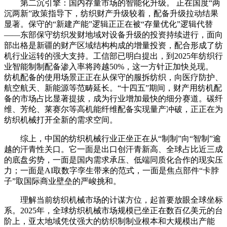
第二沉引擎：国内存量市场的智能化升级。 正在国度“两
沉两新”政策指导下，纺织财产升级较着，配备升级拉动结果
显著。保守的“新建产能”逻辑正正在被“存量优化”逻辑代替
——东部保守纺织发财地域对设备升级的投资持续进行，面向
部出格是新疆的财产区域结构构成的增量投资，配合形成了纺
机行业运转的强大支持。工信部已明白提出，到2025年纺织行
业智能制制配备渗入率将跨越50%，这一方针正加快兑现。
纺机配备的使用场景正正在从保守的服拆纺织，向医疗防护、
航空航天、新能源等范畴延长。“十四五”期间，财产用纺机配
备的市场占比显著提拔，成为行业增加最快的细分赛道。碳纤
维、芳纶、莱赛尔等高机能纤维配备实现量产冲破，正正在为
纺织机械打开全新的需求空间。
综上，中国的纺织机械行业正坐正在从“制制”向“智制”逾
越的汗青性关口。它一面是出口创汗青新高、全球占比近三成
的底盘劣势，一面是国内需求承压、低端同质化合作的现实压
力；一面是AI取数字孪生带来的范式，一面是焦点部件“卡脖
子”取国际商业壁垒的严峻挑和。
理解当前纺织机械市场的计谋方位，起首要放眼全球坐标
系。2025年，全球纺织机械市场规模已坐正在数百亿美元的台
阶上，亚太地域凭仗强大的纺织制制业根本和大规模出产能