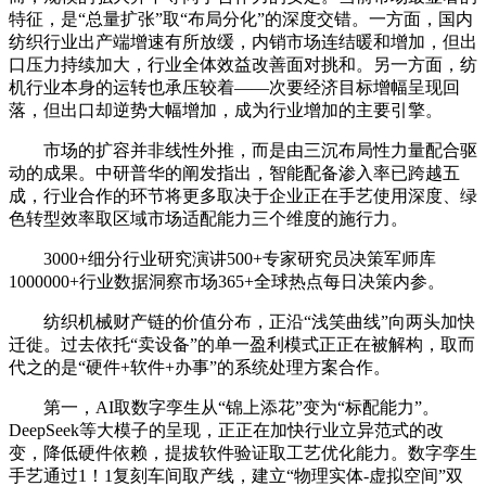
特征，是“总量扩张”取“布局分化”的深度交错。一方面，国内
纺织行业出产端增速有所放缓，内销市场连结暖和增加，但出
口压力持续加大，行业全体效益改善面对挑和。另一方面，纺
机行业本身的运转也承压较着——次要经济目标增幅呈现回
落，但出口却逆势大幅增加，成为行业增加的主要引擎。
市场的扩容并非线性外推，而是由三沉布局性力量配合驱
动的成果。中研普华的阐发指出，智能配备渗入率已跨越五
成，行业合作的环节将更多取决于企业正在手艺使用深度、绿
色转型效率取区域市场适配能力三个维度的施行力。
3000+细分行业研究演讲500+专家研究员决策军师库
1000000+行业数据洞察市场365+全球热点每日决策内参。
纺织机械财产链的价值分布，正沿“浅笑曲线”向两头加快
迁徙。过去依托“卖设备”的单一盈利模式正正在被解构，取而
代之的是“硬件+软件+办事”的系统处理方案合作。
第一，AI取数字孪生从“锦上添花”变为“标配能力”。
DeepSeek等大模子的呈现，正正在加快行业立异范式的改
变，降低硬件依赖，提拔软件验证取工艺优化能力。数字孪生
手艺通过1！1复刻车间取产线，建立“物理实体-虚拟空间”双